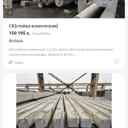
3
СК(стойка коническая)
150 195 s.
Negotiable
Bishkek
СК(стойка коническая) 22,26м длина Для опор высоковольтных
линий электропередач. Диаметр 40-40...
Today