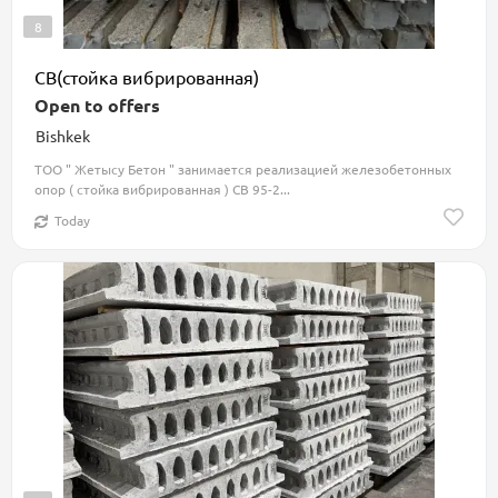
8
СВ(стойка вибрированная)
Open to offers
Bishkek
ТОО " Жетысу Бетон " занимается реализацией железобетонных
опор ( стойка вибрированная ) СВ 95-2...
Today