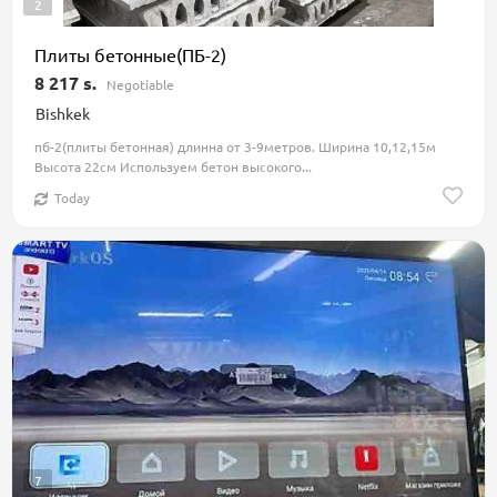
2
Плиты бетонные(ПБ-2)
8 217 s.
Negotiable
Bishkek
пб-2(плиты бетонная) длинна от 3-9метров. Ширина 10,12,15м
Высота 22см Используем бетон высокого...
Today
7