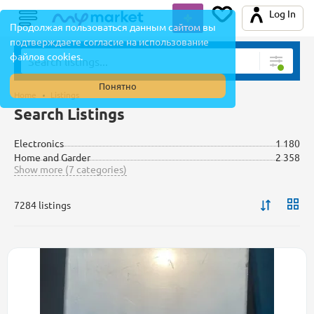
Log In
Продолжая пользоваться данным сайтом вы
подтверждаете согласие на использование
файлов cookies.
Понятно
Home
Listings
Search Listings
Electronics
1 180
Home and Garder
2 358
Show more (7 categories)
7284 listings