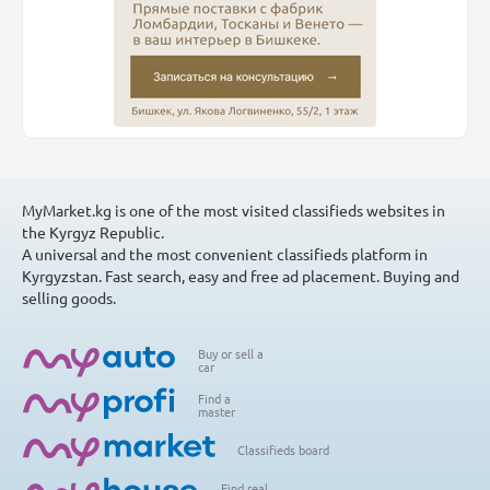
MyMarket.kg is one of the most visited classifieds websites in
the Kyrgyz Republic.
A universal and the most convenient classifieds platform in
Kyrgyzstan. Fast search, easy and free ad placement. Buying and
selling goods.
Buy or sell a
car
Find a
master
Classifieds board
Find real